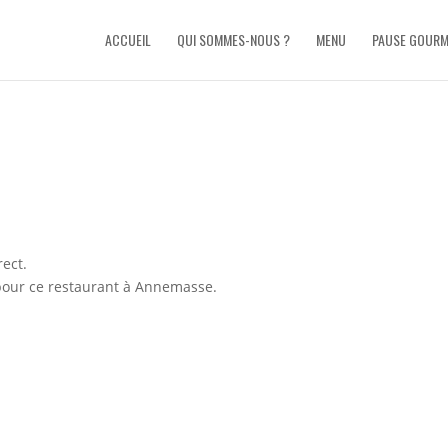
ACCUEIL
QUI SOMMES-NOUS ?
MENU
PAUSE GOUR
rect.
 pour ce restaurant à Annemasse.