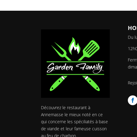
HO
Du l
12h0
Ferm
dima
Rejo
Découvrez le restaurant à
Annemasse le mieux noté en ce
qui concerne les spéciliatés à base
de viande et leur fameuse cuisson
au feu de charbon.