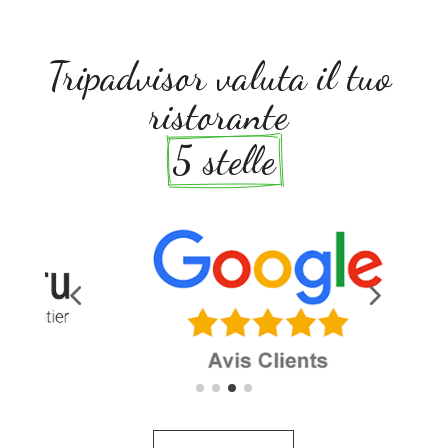
Tripadvisor valuta il tuo 
ristorante 
5 stelle