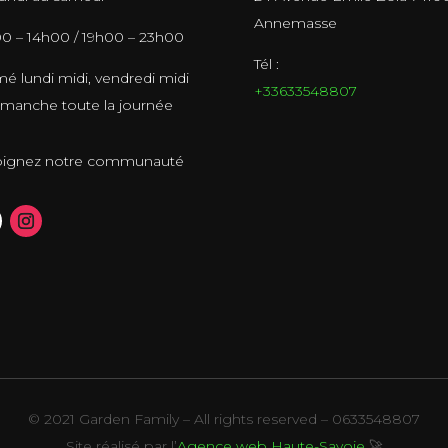
Annemasse
0 – 14h00 / 19h00 – 23h00
Tél :
é lundi midi, vendredi midi
+33633548807
imanche toute la journée
oignez notre communauté
© 2021 Garden Family – All rights reserved – 0633548807
Site réalisé par l’
Agence web Haute-Savoie
🚀