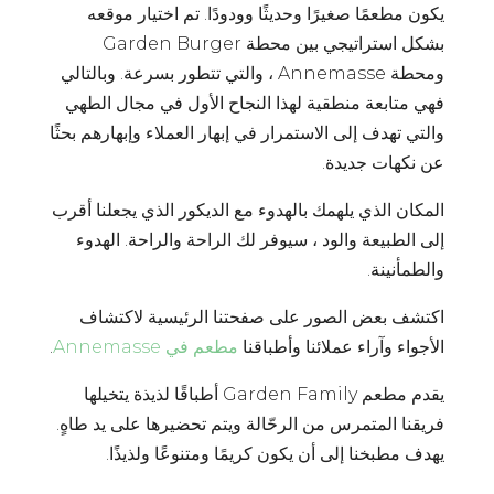
يكون مطعمًا صغيرًا وحديثًا وودودًا. تم اختيار موقعه
بشكل استراتيجي بين محطة Garden Burger
ومحطة Annemasse ، والتي تتطور بسرعة. وبالتالي
فهي متابعة منطقية لهذا النجاح الأول في مجال الطهي
والتي تهدف إلى الاستمرار في إبهار العملاء وإبهارهم بحثًا
عن نكهات جديدة.
المكان الذي يلهمك بالهدوء مع الديكور الذي يجعلنا أقرب
إلى الطبيعة والود ، سيوفر لك الراحة والراحة. الهدوء
والطمأنينة.
اكتشف بعض الصور على صفحتنا الرئيسية لاكتشاف
الأجواء وآراء عملائنا وأطباقنا
مطعم في Annemasse
.
يقدم مطعم Garden Family أطباقًا لذيذة يتخيلها
فريقنا المتمرس من الرحّالة ويتم تحضيرها على يد طاهٍ.
يهدف مطبخنا إلى أن يكون كريمًا ومتنوعًا ولذيذًا.